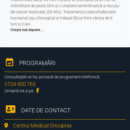
infertilitate de peste 50% şi o creştere seminificativă a riscului
de cancer testicular (20-40x). Tratamentul criptorhidiei este
hormonal sau chirurgical şi trebuie făcut între vârsta de 6
luni şi 2 ani.
Citește mai departe …
PROGRAMĂRI
Consultaţiile se fac pe bază de programare telefonică.
0724 450 765
Urmariți-ne și pe:
DATE DE CONTACT
Centrul Medical Oncoprax