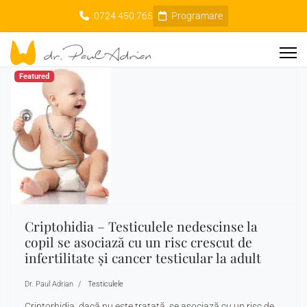
0724 450 765
Programare
Featured
Criptohidia – Testiculele nedescinse la
copil se asociază cu un risc crescut de
infertilitate şi cancer testicular la adult
Dr. Paul Adrian
Testiculele
Criptorhidia, dacă nu este tratată, se asociază cu un risc de