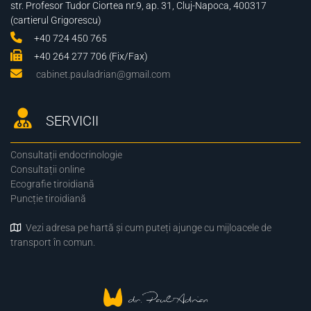
str. Profesor Tudor Ciortea nr.9, ap. 31, Cluj-Napoca, 400317
(cartierul Grigorescu)
+40 724 450 765
+40 264 277 706 (Fix/Fax)
cabinet.pauladrian@gmail.com
SERVICII
Consultații endocrinologie
Consultații online
Ecografie tiroidiană
Puncție tiroidiană
Vezi adresa pe hartă și cum puteți ajunge cu mijloacele de
transport în comun.